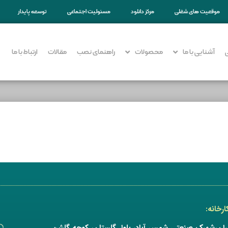
موقعیت های شغلی
مرکز دانلود
مسئولیت اجتماعی
توسعه پایدار
آشنایی با ما
محصولات
راهنمای نصب
مقالات
ارتباط با ما
رخانه:
هران،شهرک صنعتی شمس آباد، بلوار گلستان، کوچه گلشن